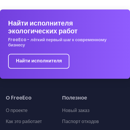
Найти исполнителя
экологических работ
FreeEco - лёгкий первый шаг к современному
бизнесу
Найти исполнителя
О FreeEco
Полезное
О проекте
Новый заказ
Как это работает
Паспорт отходов