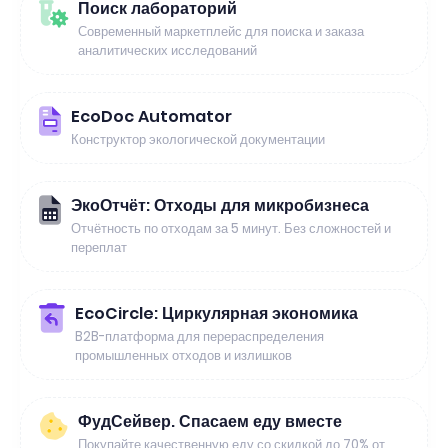
Поиск лабораторий
Современный маркетплейс для поиска и заказа
аналитических исследований
EcoDoc Automator
Конструктор экологической документации
ЭкоОтчёт: Отходы для микробизнеса
Отчётность по отходам за 5 минут. Без сложностей и
переплат
EcoCircle: Циркулярная экономика
B2B-платформа для перераспределения
промышленных отходов и излишков
ФудСейвер. Спасаем еду вместе
Покупайте качественную еду со скидкой до 70% от