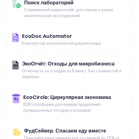
Поиск лабораторий
Современный маркетплейс для поиска и заказа
аналитических исследований
EcoDoc Automator
Конструктор экологической документации
ЭкоОтчёт: Отходы для микробизнеса
Отчётность по отходам за 5 минут. Без сложностей и
переплат
EcoCircle: Циркулярная экономика
B2B-платформа для перераспределения
промышленных отходов и излишков
ФудСейвер. Спасаем еду вместе
Покупайте качественную еду со скидкой до 70% от