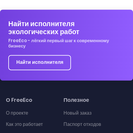
Найти исполнителя
экологических работ
FreeEco - лёгкий первый шаг к современному
бизнесу
Найти исполнителя
О FreeEco
Полезное
О проекте
Новый заказ
Как это работает
Паспорт отходов