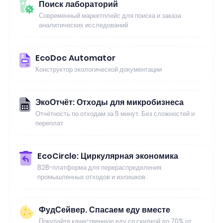
Поиск лабораторий
Современный маркетплейс для поиска и заказа
аналитических исследований
EcoDoc Automator
Конструктор экологической документации
ЭкоОтчёт: Отходы для микробизнеса
Отчётность по отходам за 5 минут. Без сложностей и
переплат
EcoCircle: Циркулярная экономика
B2B-платформа для перераспределения
промышленных отходов и излишков
ФудСейвер. Спасаем еду вместе
Покупайте качественную еду со скидкой до 70% от