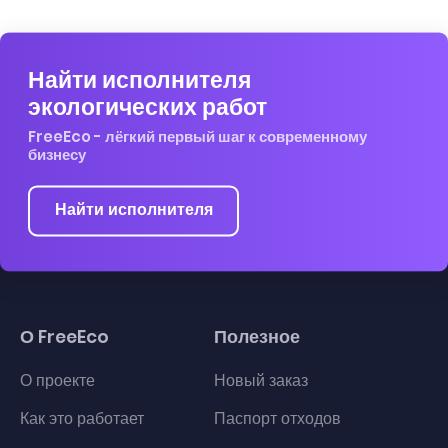
Найти исполнителя
экологических работ
FreeEco - лёгкий первый шаг к современному
бизнесу
Найти исполнителя
О FreeEco
Полезное
О проекте
Новый заказ
Как это работает
Паспорт отходов