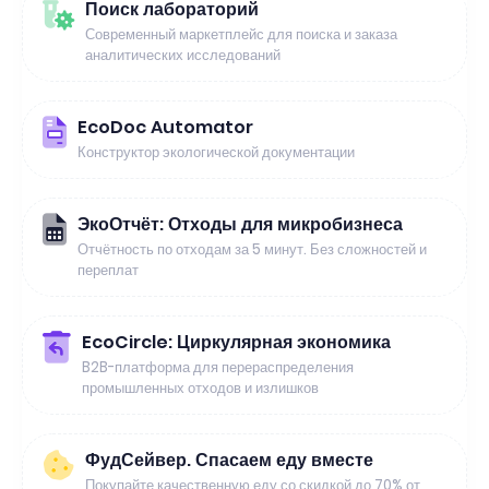
Поиск лабораторий
Современный маркетплейс для поиска и заказа
аналитических исследований
EcoDoc Automator
Конструктор экологической документации
ЭкоОтчёт: Отходы для микробизнеса
Отчётность по отходам за 5 минут. Без сложностей и
переплат
EcoCircle: Циркулярная экономика
B2B-платформа для перераспределения
промышленных отходов и излишков
ФудСейвер. Спасаем еду вместе
Покупайте качественную еду со скидкой до 70% от