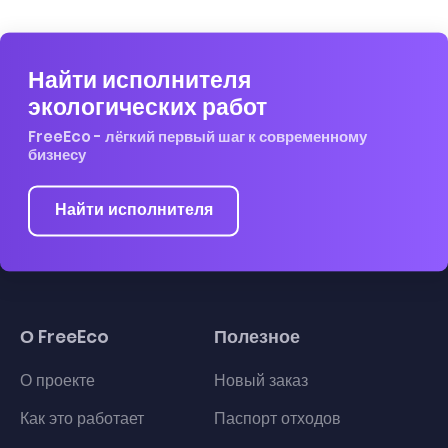
Найти исполнителя
экологических работ
FreeEco - лёгкий первый шаг к современному
бизнесу
Найти исполнителя
О FreeEco
Полезное
О проекте
Новый заказ
Как это работает
Паспорт отходов