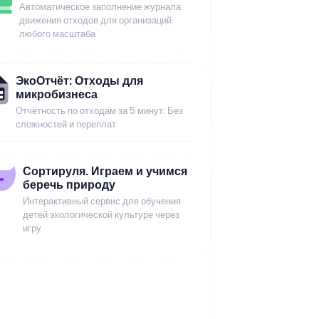
Автоматическое заполнение журнала
движения отходов для организаций
любого масштаба
ЭкоОтчёт: Отходы для
микробизнеса
Отчётность по отходам за 5 минут. Без
сложностей и переплат
Сортируля. Играем и учимся
беречь природу
Интерактивный сервис для обучения
детей экологической культуре через
игру