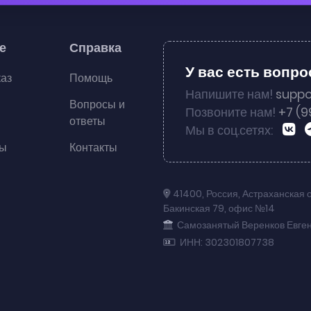
е
Справка
У вас есть вопр
каз
Помощь
Напишите нам!
suppo
Вопросы и
Позвоните нам!
+7 (9
ответы
Мы в соц.сетях:
ты
Контакты
41400
,
Россия
,
Астраханская 
Бакинская 79
,
офис №14
Самозанятый Веренков Евге
ИНН: 302301807738