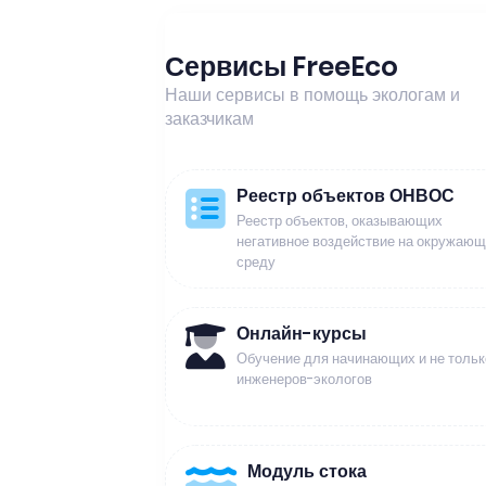
Сервисы FreeEco
Наши сервисы в помощь экологам и
заказчикам
Реестр объектов ОНВОС
Реестр объектов, оказывающих
негативное воздействие на окружаю
среду
Онлайн-курсы
Обучение для начинающих и не тольк
инженеров-экологов
Модуль стока