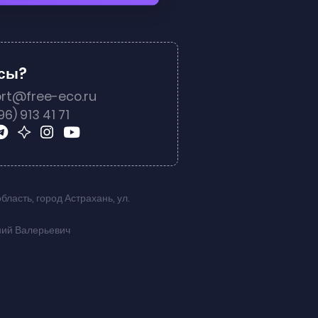
осы?
rt@free-eco.ru
96) 913 41 71
область
,
город Астрахань
,
ул.
ний Валерьевич