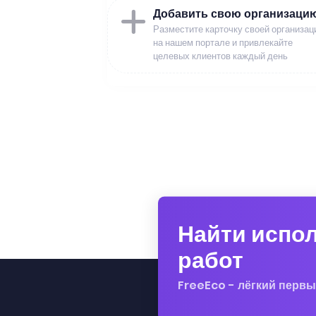
Добавить свою организаци
Разместите карточку своей организац
на нашем портале и привлекайте
целевых клиентов каждый день
Найти испо
работ
FreeEco - лёгкий первы