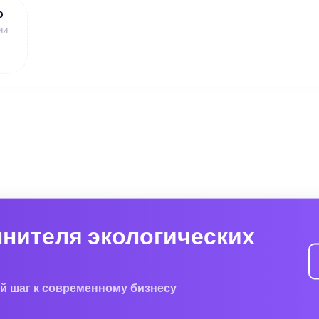
ю
ии
лнителя экологических
й шаг к современному бизнесу