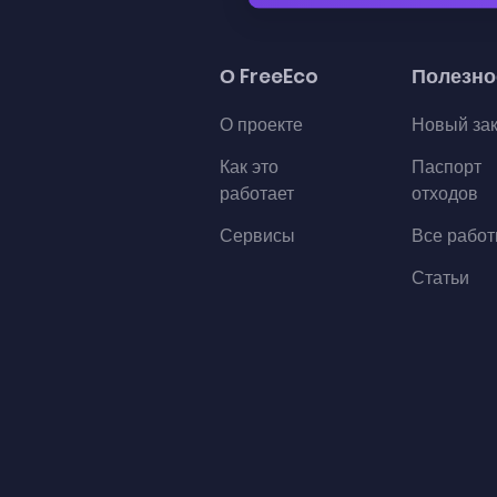
О FreeEco
Полезно
О проекте
Новый за
Как это
Паспорт
работает
отходов
Сервисы
Все рабо
Статьи