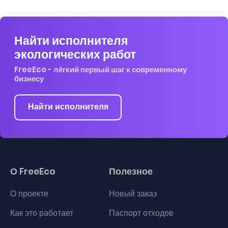
Найти исполнителя
экологических работ
FreeEco - лёгкий первый шаг к современному
бизнесу
Найти исполнителя
О FreeEco
Полезное
О проекте
Новый заказ
Как это работает
Паспорт отходов