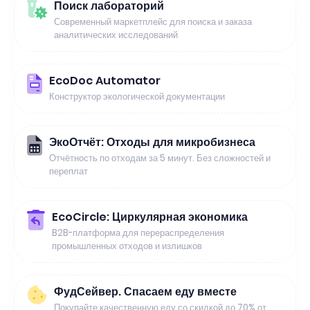
Поиск лабораторий
Современный маркетплейс для поиска и заказа
аналитических исследований
EcoDoc Automator
Конструктор экологической документации
ЭкоОтчёт: Отходы для микробизнеса
Отчётность по отходам за 5 минут. Без сложностей и
переплат
EcoCircle: Циркулярная экономика
B2B-платформа для перераспределения
промышленных отходов и излишков
ФудСейвер. Спасаем еду вместе
Покупайте качественную еду со скидкой до 70% от