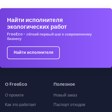
Найти исполнителя
экологических работ
FreeEco - лёгкий первый шаг к современному
бизнесу
Найти исполнителя
О FreeEco
Полезное
О проекте
Новый заказ
Как это работает
Паспорт отходов