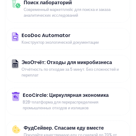
Поиск лабораторий
Современный маркетплейс для поиска и заказа
аналитических исследований
EcoDoc Automator
Конструктор экологической документации
ЭкоОтчёт: Отходы для микробизнеса
Отчётность по отходам за 5 минут. Без сложностей и
переплат
EcoCircle: Циркулярная экономика
B2B-платформа для перераспределения
промышленных отходов и излишков
ФудСейвер. Спасаем еду вместе
Покупайте качественную еду со скидкой до 70% от