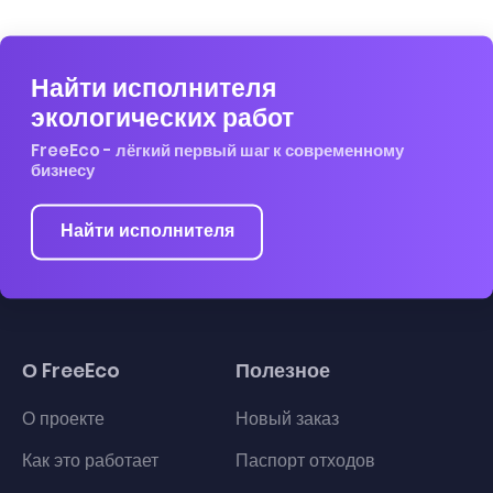
Найти исполнителя
экологических работ
FreeEco - лёгкий первый шаг к современному
бизнесу
Найти исполнителя
О FreeEco
Полезное
О проекте
Новый заказ
Как это работает
Паспорт отходов