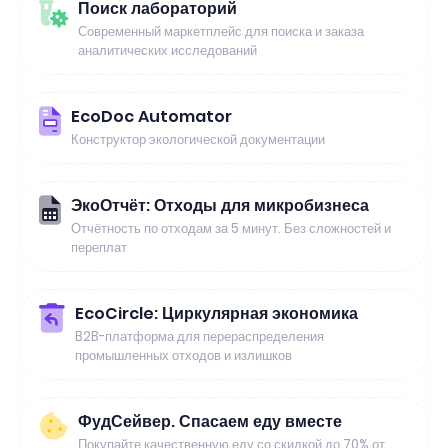
Поиск лабораторий
Современный маркетплейс для поиска и заказа
аналитических исследований
EcoDoc Automator
Конструктор экологической документации
ЭкоОтчёт: Отходы для микробизнеса
Отчётность по отходам за 5 минут. Без сложностей и
переплат
EcoCircle: Циркулярная экономика
B2B-платформа для перераспределения
промышленных отходов и излишков
ФудСейвер. Спасаем еду вместе
Покупайте качественную еду со скидкой до 70% от