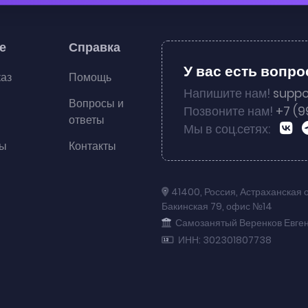
е
Справка
У вас есть вопр
каз
Помощь
Напишите нам!
suppo
Вопросы и
Позвоните нам!
+7 (9
ответы
Мы в соц.сетях:
ты
Контакты
41400
,
Россия
,
Астраханская 
Бакинская 79
,
офис №14
Самозанятый Веренков Евге
ИНН: 302301807738