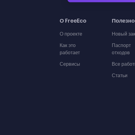
О FreeEco
Полезно
О проекте
Новый за
Как это
Паспорт
работает
отходов
Сервисы
Все рабо
Статьи