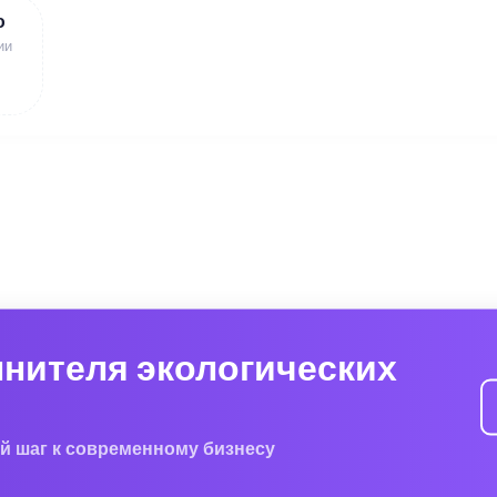
ю
ии
лнителя экологических
й шаг к современному бизнесу