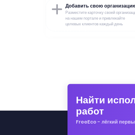
Добавить свою организаци
Разместите карточку своей организац
на нашем портале и привлекайте
целевых клиентов каждый день
Найти испо
работ
FreeEco - лёгкий первы