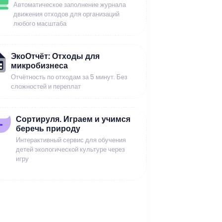
Автоматическое заполнение журнала
движения отходов для организаций
любого масштаба
ЭкоОтчёт: Отходы для
микробизнеса
Отчётность по отходам за 5 минут. Без
сложностей и переплат
Сортируля. Играем и учимся
беречь природу
Интерактивный сервис для обучения
детей экологической культуре через
игру