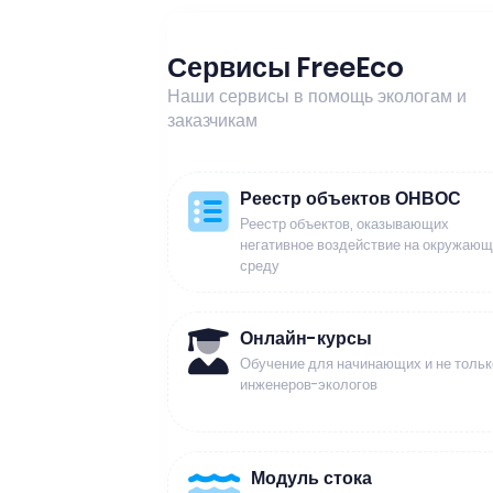
Сервисы FreeEco
Наши сервисы в помощь экологам и
заказчикам
Реестр объектов ОНВОС
Реестр объектов, оказывающих
негативное воздействие на окружаю
среду
Онлайн-курсы
Обучение для начинающих и не тольк
инженеров-экологов
Модуль стока