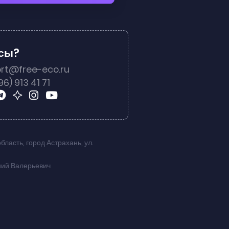
осы?
rt@free-eco.ru
96) 913 41 71
область
,
город Астрахань
,
ул.
ний Валерьевич