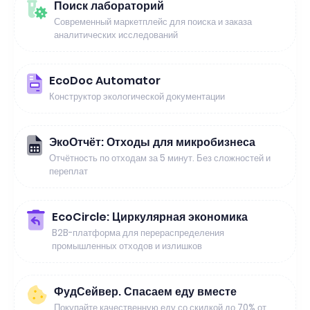
Поиск лабораторий
Современный маркетплейс для поиска и заказа
аналитических исследований
EcoDoc Automator
Конструктор экологической документации
ЭкоОтчёт: Отходы для микробизнеса
Отчётность по отходам за 5 минут. Без сложностей и
переплат
EcoCircle: Циркулярная экономика
B2B-платформа для перераспределения
промышленных отходов и излишков
ФудСейвер. Спасаем еду вместе
Покупайте качественную еду со скидкой до 70% от