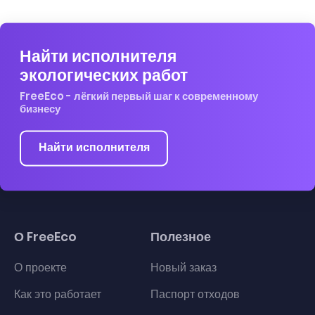
Найти исполнителя
экологических работ
FreeEco - лёгкий первый шаг к современному
бизнесу
Найти исполнителя
О FreeEco
Полезное
О проекте
Новый заказ
Как это работает
Паспорт отходов