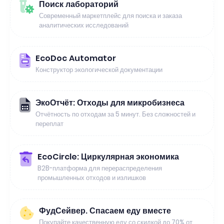
Поиск лабораторий
Современный маркетплейс для поиска и заказа
аналитических исследований
EcoDoc Automator
Конструктор экологической документации
ЭкоОтчёт: Отходы для микробизнеса
Отчётность по отходам за 5 минут. Без сложностей и
переплат
EcoCircle: Циркулярная экономика
B2B-платформа для перераспределения
промышленных отходов и излишков
ФудСейвер. Спасаем еду вместе
Покупайте качественную еду со скидкой до 70% от