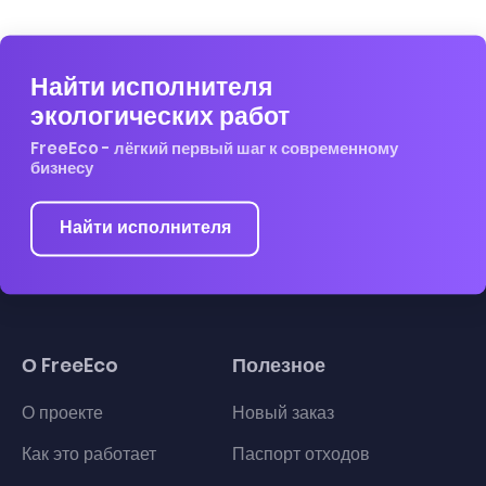
Найти исполнителя
экологических работ
FreeEco - лёгкий первый шаг к современному
бизнесу
Найти исполнителя
О FreeEco
Полезное
О проекте
Новый заказ
Как это работает
Паспорт отходов