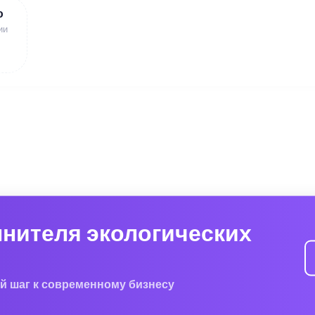
ю
ии
лнителя экологических
й шаг к современному бизнесу