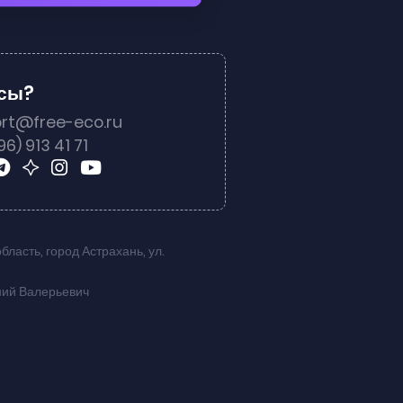
осы?
rt@free-eco.ru
96) 913 41 71
область
,
город Астрахань
,
ул.
ний Валерьевич