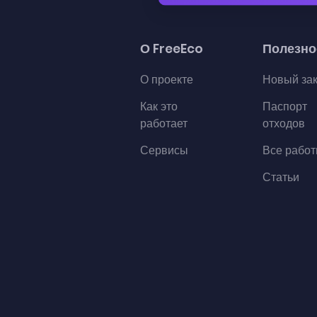
О FreeEco
Полезно
О проекте
Новый за
Как это
Паспорт
работает
отходов
Сервисы
Все рабо
Статьи