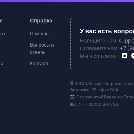
е
Справка
У вас есть вопр
каз
Помощь
Напишите нам!
suppo
Вопросы и
Позвоните нам!
+7 (9
ответы
Мы в соц.сетях:
ты
Контакты
41400
,
Россия
,
Астраханская 
Бакинская 79
,
офис №14
Самозанятый Веренков Евге
ИНН: 302301807738