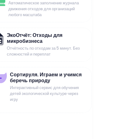
Автоматическое заполнение журнала
движения отходов для организаций
любого масштаба
ЭкоОтчёт: Отходы для
микробизнеса
Отчётность по отходам за 5 минут. Без
сложностей и переплат
Сортируля. Играем и учимся
беречь природу
Интерактивный сервис для обучения
детей экологической культуре через
игру