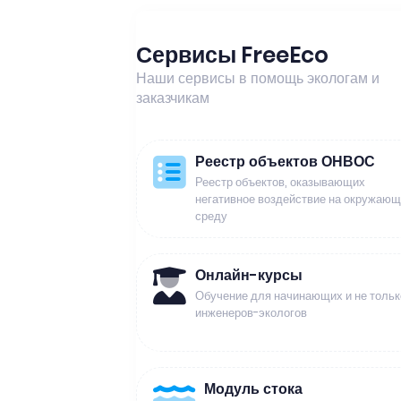
Сервисы FreeEco
Наши сервисы в помощь экологам и
заказчикам
Реестр объектов ОНВОС
Реестр объектов, оказывающих
негативное воздействие на окружаю
среду
Онлайн-курсы
Обучение для начинающих и не тольк
инженеров-экологов
Модуль стока