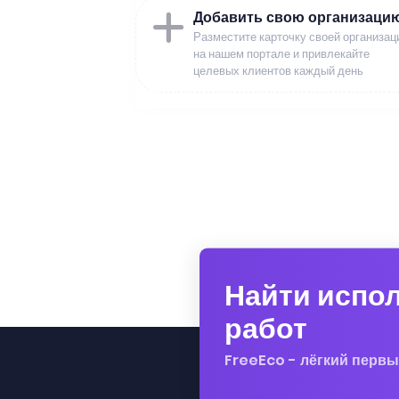
Добавить свою организаци
Разместите карточку своей организац
на нашем портале и привлекайте
целевых клиентов каждый день
Найти испо
работ
FreeEco - лёгкий первы