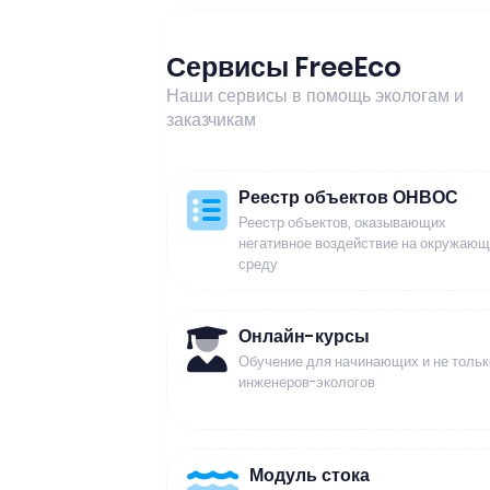
Сервисы FreeEco
Наши сервисы в помощь экологам и
заказчикам
Реестр объектов ОНВОС
Реестр объектов, оказывающих
негативное воздействие на окружаю
среду
Онлайн-курсы
Обучение для начинающих и не тольк
инженеров-экологов
Модуль стока