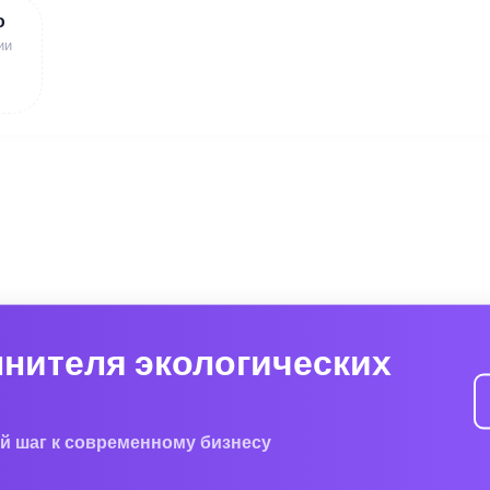
ю
ии
лнителя экологических
й шаг к современному бизнесу