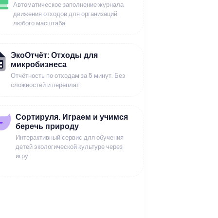
Автоматическое заполнение журнала
движения отходов для организаций
любого масштаба
ЭкоОтчёт: Отходы для
микробизнеса
Отчётность по отходам за 5 минут. Без
сложностей и переплат
Сортируля. Играем и учимся
беречь природу
Интерактивный сервис для обучения
детей экологической культуре через
игру