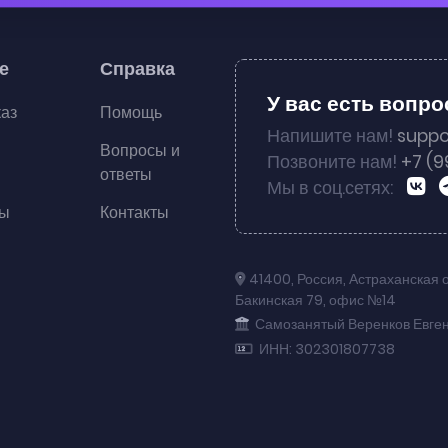
е
Справка
У вас есть вопр
каз
Помощь
Напишите нам!
suppo
Вопросы и
Позвоните нам!
+7 (9
ответы
Мы в соц.сетях:
ты
Контакты
41400
,
Россия
,
Астраханская 
Бакинская 79
,
офис №14
Самозанятый Веренков Евге
ИНН: 302301807738