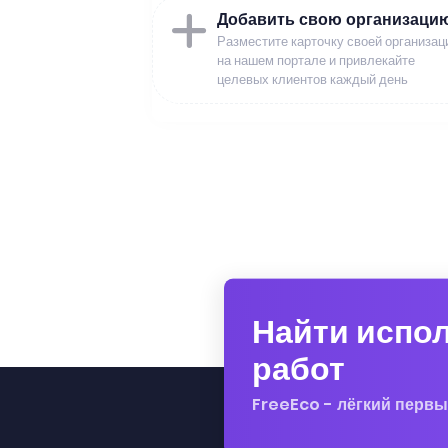
Добавить свою организаци
Разместите карточку своей организац
на нашем портале и привлекайте
целевых клиентов каждый день
Найти испо
работ
FreeEco - лёгкий первы