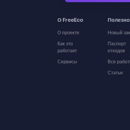
О FreeEco
Полезно
О проекте
Новый за
Как это
Паспорт
работает
отходов
Сервисы
Все рабо
Статьи