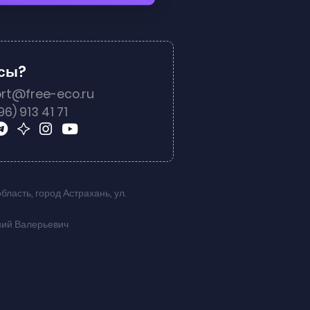
осы?
rt@free-eco.ru
96) 913 41 71
область
,
город Астрахань
,
ул.
ний Валерьевич