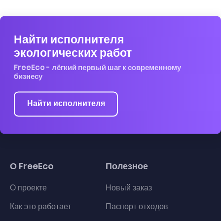
Найти исполнителя
экологических работ
FreeEco - лёгкий первый шаг к современному
бизнесу
Найти исполнителя
О FreeEco
Полезное
О проекте
Новый заказ
Как это работает
Паспорт отходов