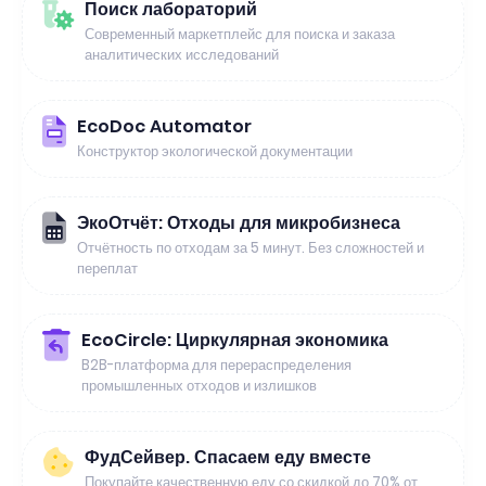
Поиск лабораторий
Современный маркетплейс для поиска и заказа
аналитических исследований
EcoDoc Automator
Конструктор экологической документации
ЭкоОтчёт: Отходы для микробизнеса
Отчётность по отходам за 5 минут. Без сложностей и
переплат
EcoCircle: Циркулярная экономика
B2B-платформа для перераспределения
промышленных отходов и излишков
ФудСейвер. Спасаем еду вместе
Покупайте качественную еду со скидкой до 70% от