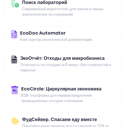
Поиск лабораторий
Современный маркетплейс для поиска и заказа
аналитических исследований
EcoDoc Automator
Конструктор экологической документации
ЭкоОтчёт: Отходы для микробизнеса
Отчётность по отходам за 5 минут. Без сложностей и
переплат
EcoCircle: Циркулярная экономика
B2B-платформа для перераспределения
промышленных отходов и излишков
ФудСейвер. Спасаем еду вместе
Покупайте качественную еду со скидкой до 70% от