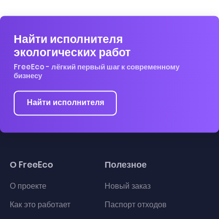
Найти исполнителя
экологических работ
FreeEco - лёгкий первый шаг к современному
бизнесу
Найти исполнителя
О FreeEco
Полезное
О проекте
Новый заказ
Как это работает
Паспорт отходов