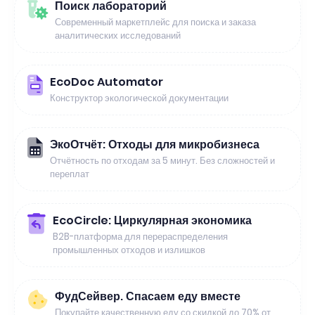
Поиск лабораторий
Современный маркетплейс для поиска и заказа
аналитических исследований
EcoDoc Automator
Конструктор экологической документации
ЭкоОтчёт: Отходы для микробизнеса
Отчётность по отходам за 5 минут. Без сложностей и
переплат
EcoCircle: Циркулярная экономика
B2B-платформа для перераспределения
промышленных отходов и излишков
ФудСейвер. Спасаем еду вместе
Покупайте качественную еду со скидкой до 70% от