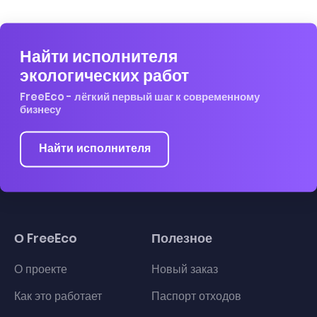
Найти исполнителя
экологических работ
FreeEco - лёгкий первый шаг к современному
бизнесу
Найти исполнителя
О FreeEco
Полезное
О проекте
Новый заказ
Как это работает
Паспорт отходов