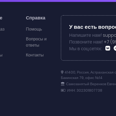
е
Справка
У вас есть вопр
каз
Помощь
Напишите нам!
suppo
Вопросы и
Позвоните нам!
+7 (9
ответы
Мы в соц.сетях:
ты
Контакты
41400
,
Россия
,
Астраханская 
Бакинская 79
,
офис №14
Самозанятый Веренков Евге
ИНН: 302301807738