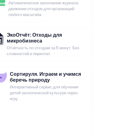
Автоматическое заполнение журнала
движения отходов для организаций
любого масштаба
ЭкоОтчёт: Отходы для
микробизнеса
Отчётность по отходам за 5 минут. Без
сложностей и переплат
Сортируля. Играем и учимся
беречь природу
Интерактивный сервис для обучения
детей экологической культуре через
игру