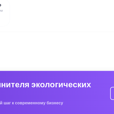
ю
ии
лнителя экологических
й шаг к современному бизнесу