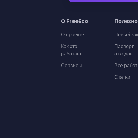
О FreeEco
Полезно
О проекте
Новый за
Как это
Паспорт
работает
отходов
Сервисы
Все рабо
Статьи