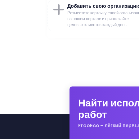
Добавить свою организаци
Разместите карточку своей организац
на нашем портале и привлекайте
целевых клиентов каждый день
Найти испо
работ
FreeEco - лёгкий первы