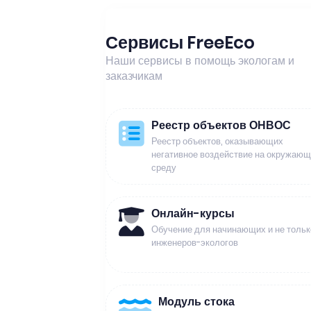
Сервисы FreeEco
Наши сервисы в помощь экологам и
заказчикам
Реестр объектов ОНВОС
Реестр объектов, оказывающих
негативное воздействие на окружаю
среду
Онлайн-курсы
Обучение для начинающих и не тольк
инженеров-экологов
Модуль стока