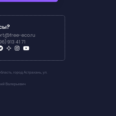
осы?
rt@free-eco.ru
96) 913 41 71
область
,
город Астрахань
,
ул.
ний Валерьевич