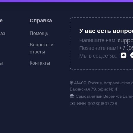
е
Справка
У вас есть вопр
каз
Помощь
Напишите нам!
suppo
Вопросы и
Позвоните нам!
+7 (9
ответы
Мы в соц.сетях:
ты
Контакты
41400
,
Россия
,
Астраханская 
Бакинская 79
,
офис №14
Самозанятый Веренков Евге
ИНН: 302301807738