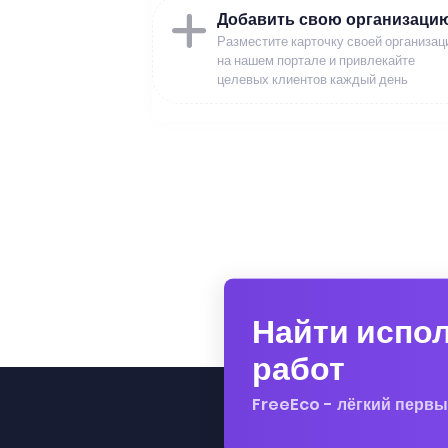
Добавить свою организаци
Разместите карточку своей организац
на нашем портале и привлекайте
целевых клиентов каждый день
Найти испо
работ
FreeEco - лёгкий первы