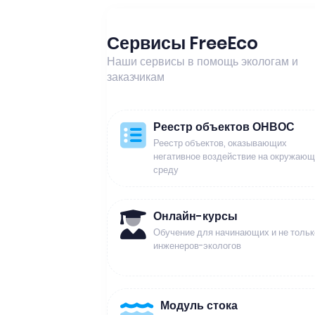
Сервисы FreeEco
Наши сервисы в помощь экологам и
заказчикам
Реестр объектов ОНВОС
Реестр объектов, оказывающих
негативное воздействие на окружаю
среду
Онлайн-курсы
Обучение для начинающих и не тольк
инженеров-экологов
Модуль стока