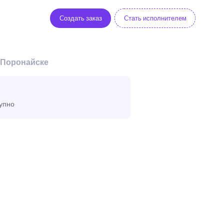
Создать заказ
Стать исполнителем
 Поронайске
тупно