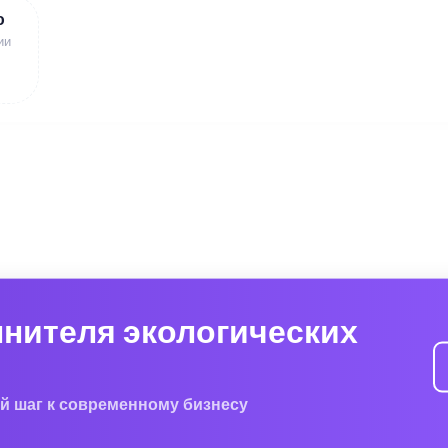
ю
ии
лнителя экологических
й шаг к современному бизнесу