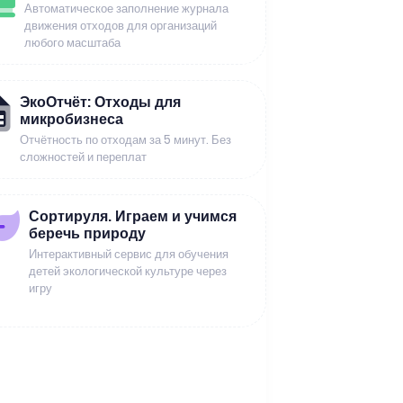
Автоматическое заполнение журнала
движения отходов для организаций
любого масштаба
ЭкоОтчёт: Отходы для
микробизнеса
Отчётность по отходам за 5 минут. Без
сложностей и переплат
Сортируля. Играем и учимся
беречь природу
Интерактивный сервис для обучения
детей экологической культуре через
игру