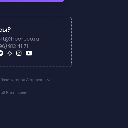
осы?
rt@free-eco.ru
96) 913 41 71
область
,
город Астрахань
,
ул.
ний Валерьевич