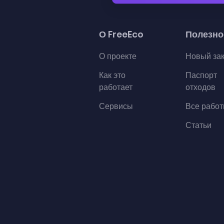
О FreeEco
Полезно
О проекте
Новый за
Как это
Паспорт
работает
отходов
Сервисы
Все рабо
Статьи