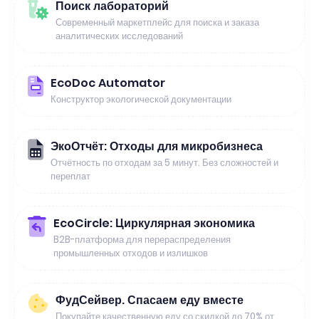
Поиск лабораторий
Современный маркетплейс для поиска и заказа
аналитических исследований
EcoDoc Automator
Конструктор экологической документации
ЭкоОтчёт: Отходы для микробизнеса
Отчётность по отходам за 5 минут. Без сложностей и
переплат
EcoCircle: Циркулярная экономика
B2B-платформа для перераспределения
промышленных отходов и излишков
ФудСейвер. Спасаем еду вместе
Покупайте качественную еду со скидкой до 70% от