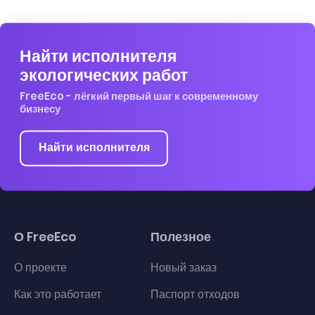
Найти исполнителя
экологических работ
FreeEco - лёгкий первый шаг к современному
бизнесу
Найти исполнителя
О FreeEco
Полезное
О проекте
Новый заказ
Как это работает
Паспорт отходов