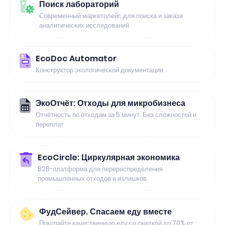
Поиск лабораторий
Современный маркетплейс для поиска и заказа
аналитических исследований
EcoDoc Automator
Конструктор экологической документации
ЭкоОтчёт: Отходы для микробизнеса
Отчётность по отходам за 5 минут. Без сложностей и
переплат
EcoCircle: Циркулярная экономика
B2B-платформа для перераспределения
промышленных отходов и излишков
ФудСейвер. Спасаем еду вместе
Покупайте качественную еду со скидкой до 70% от