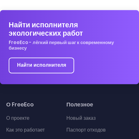
Найти исполнителя
экологических работ
FreeEco - лёгкий первый шаг к современному
бизнесу
Найти исполнителя
О FreeEco
Полезное
О проекте
Новый заказ
Как это работает
Паспорт отходов