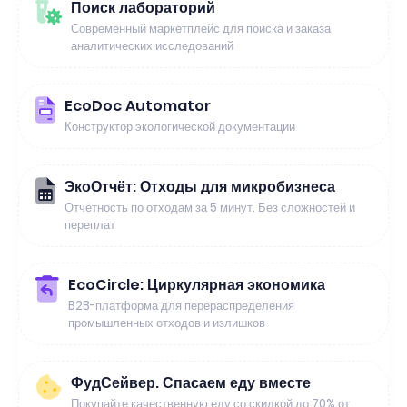
Поиск лабораторий
Современный маркетплейс для поиска и заказа
аналитических исследований
EcoDoc Automator
Конструктор экологической документации
ЭкоОтчёт: Отходы для микробизнеса
Отчётность по отходам за 5 минут. Без сложностей и
переплат
EcoCircle: Циркулярная экономика
B2B-платформа для перераспределения
промышленных отходов и излишков
ФудСейвер. Спасаем еду вместе
Покупайте качественную еду со скидкой до 70% от