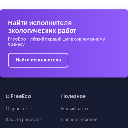
Найти исполнителя
экологических работ
FreeEco - лёгкий первый шаг к современному
бизнесу
Найти исполнителя
О FreeEco
Полезное
О проекте
Новый заказ
Как это работает
Паспорт отходов