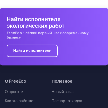
Найти исполнителя
экологических работ
FreeEco - лёгкий первый шаг к современному
бизнесу
Найти исполнителя
О FreeEco
Полезное
О проекте
Новый заказ
Как это работает
Паспорт отходов