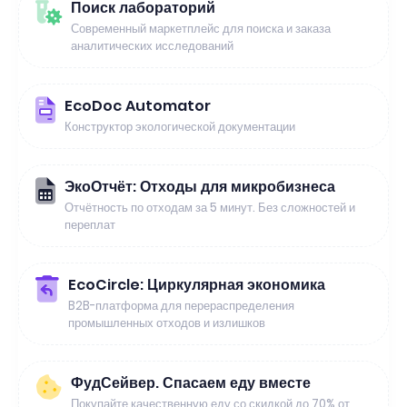
Поиск лабораторий
Современный маркетплейс для поиска и заказа
аналитических исследований
EcoDoc Automator
Конструктор экологической документации
ЭкоОтчёт: Отходы для микробизнеса
Отчётность по отходам за 5 минут. Без сложностей и
переплат
EcoCircle: Циркулярная экономика
B2B-платформа для перераспределения
промышленных отходов и излишков
ФудСейвер. Спасаем еду вместе
Покупайте качественную еду со скидкой до 70% от