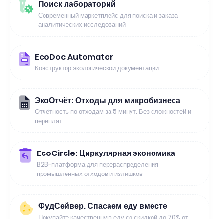
Поиск лабораторий
Современный маркетплейс для поиска и заказа
аналитических исследований
EcoDoc Automator
Конструктор экологической документации
ЭкоОтчёт: Отходы для микробизнеса
Отчётность по отходам за 5 минут. Без сложностей и
переплат
EcoCircle: Циркулярная экономика
B2B-платформа для перераспределения
промышленных отходов и излишков
ФудСейвер. Спасаем еду вместе
Покупайте качественную еду со скидкой до 70% от