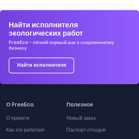
Найти исполнителя
экологических работ
FreeEco - лёгкий первый шаг к современному
бизнесу
Найти исполнителя
О FreeEco
Полезное
О проекте
Новый заказ
Как это работает
Паспорт отходов