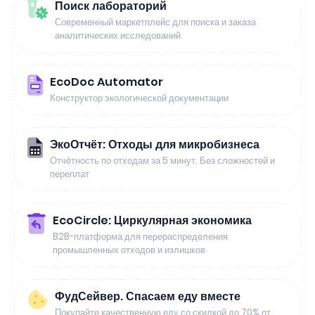
Поиск лабораторий
Современный маркетплейс для поиска и заказа
аналитических исследований
EcoDoc Automator
Конструктор экологической документации
ЭкоОтчёт: Отходы для микробизнеса
Отчётность по отходам за 5 минут. Без сложностей и
переплат
EcoCircle: Циркулярная экономика
B2B-платформа для перераспределения
промышленных отходов и излишков
ФудСейвер. Спасаем еду вместе
Покупайте качественную еду со скидкой до 70% от