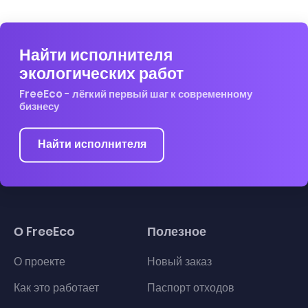
Найти исполнителя
экологических работ
FreeEco - лёгкий первый шаг к современному
бизнесу
Найти исполнителя
О FreeEco
Полезное
О проекте
Новый заказ
Как это работает
Паспорт отходов