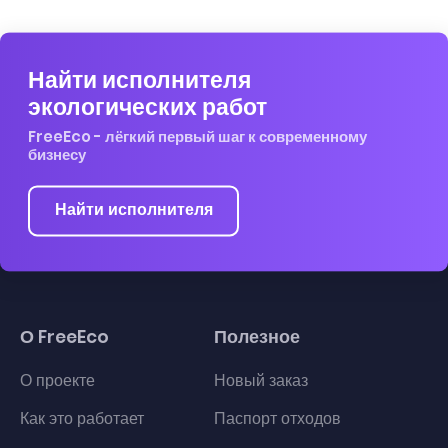
Найти исполнителя
экологических работ
FreeEco - лёгкий первый шаг к современному
бизнесу
Найти исполнителя
О FreeEco
Полезное
О проекте
Новый заказ
Как это работает
Паспорт отходов