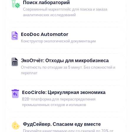
Поиск лабораторий
Современный маркетплейс для поиска и заказа
аналитических исследований
EcoDoc Automator
Конструктор экологической документации
ЭкоОтчёт: Отходы для микробизнеса
Отчётность по отходам за 5 минут. Без сложностей и
переплат
EcoCircle: Циркулярная экономика
B2B-платформа для перераспределения
промышленных отходов и излишков
ФудСейвер. Спасаем еду вместе
Покупайте качественную еду со скидкой до 70% от