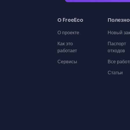
О FreeEco
Полезно
О проекте
Новый за
Как это
Паспорт
работает
отходов
Сервисы
Все рабо
Статьи