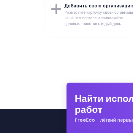
Добавить свою организаци
Разместите карточку своей организац
на нашем портале и привлекайте
целевых клиентов каждый день
Найти испо
работ
FreeEco - лёгкий первы