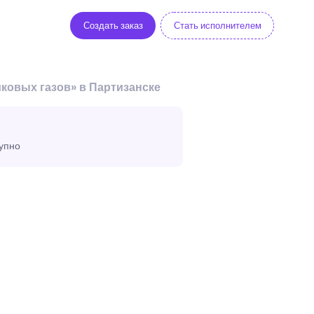
Создать заказ
Стать исполнителем
ковых газов» в Партизанске
тупно