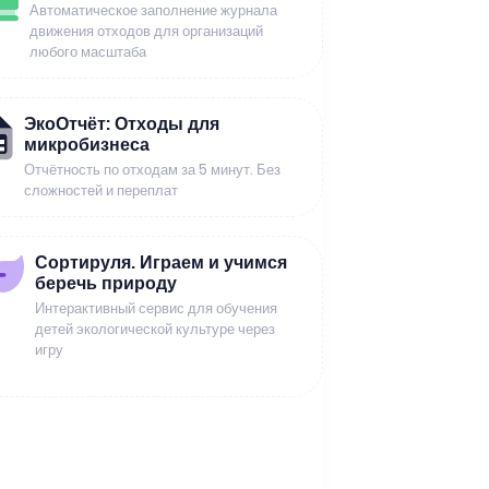
Автоматическое заполнение журнала
движения отходов для организаций
любого масштаба
ЭкоОтчёт: Отходы для
микробизнеса
Отчётность по отходам за 5 минут. Без
сложностей и переплат
Сортируля. Играем и учимся
беречь природу
Интерактивный сервис для обучения
детей экологической культуре через
игру