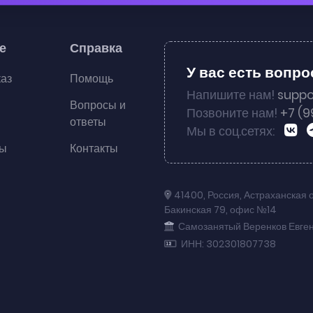
е
Справка
У вас есть вопр
каз
Помощь
Напишите нам!
suppo
Вопросы и
Позвоните нам!
+7 (9
ответы
Мы в соц.сетях:
ты
Контакты
41400
,
Россия
,
Астраханская 
Бакинская 79
,
офис №14
Самозанятый Веренков Евге
ИНН: 302301807738