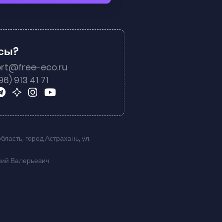
осы?
rt@free-eco.ru
96) 913 41 71
область
,
город Астрахань
,
ул.
ний Валерьевич