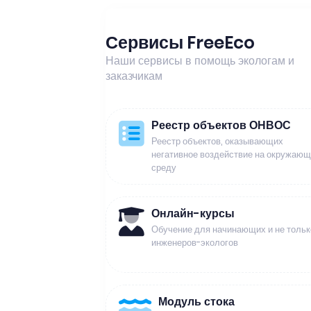
Сервисы FreeEco
Наши сервисы в помощь экологам и
заказчикам
Реестр объектов ОНВОС
Реестр объектов, оказывающих
негативное воздействие на окружаю
среду
Онлайн-курсы
Обучение для начинающих и не тольк
инженеров-экологов
Модуль стока