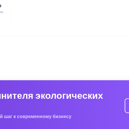
ю
ии
лнителя экологических
й шаг к современному бизнесу