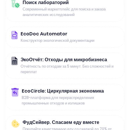
Поиск лабораторий
Современный маркетплейс для поиска и заказа
аналитических исследований
EcoDoc Automator
Конструктор экологической документации
ЭкоОтчёт: Отходы для микробизнеса
Отчётность по отходам за 5 минут. Без сложностей и
переплат
EcoCircle: Циркулярная экономика
B2B-платформа для перераспределения
промышленных отходов и излишков
ФудСейвер. Спасаем еду вместе
Покупайте качественную еду со скидкой до 70% от