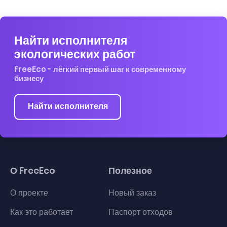
Найти исполнителя
экологических работ
FreeEco - лёгкий первый шаг к современному
бизнесу
Найти исполнителя
О FreeEco
Полезное
О проекте
Новый заказ
Как это работает
Паспорт отходов