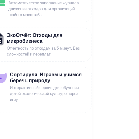
Автоматическое заполнение журнала
движения отходов для организаций
любого масштаба
ЭкоОтчёт: Отходы для
микробизнеса
Отчётность по отходам за 5 минут. Без
сложностей и переплат
Сортируля. Играем и учимся
беречь природу
Интерактивный сервис для обучения
детей экологической культуре через
игру