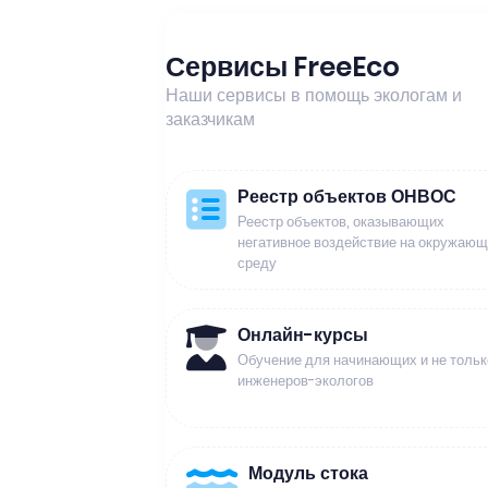
Сервисы FreeEco
Наши сервисы в помощь экологам и
заказчикам
Реестр объектов ОНВОС
Реестр объектов, оказывающих
негативное воздействие на окружаю
среду
Онлайн-курсы
Обучение для начинающих и не тольк
инженеров-экологов
Модуль стока