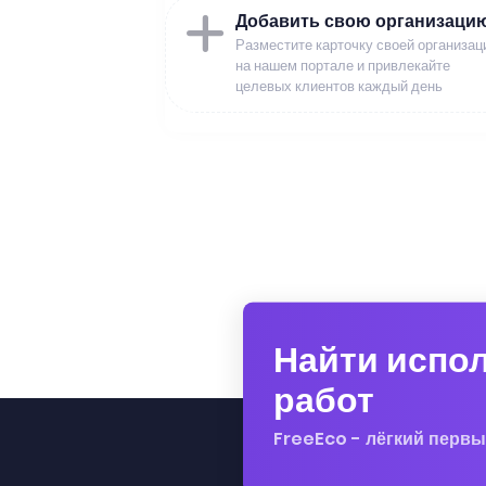
Добавить свою организаци
Разместите карточку своей организац
на нашем портале и привлекайте
целевых клиентов каждый день
Найти испо
работ
FreeEco - лёгкий первы