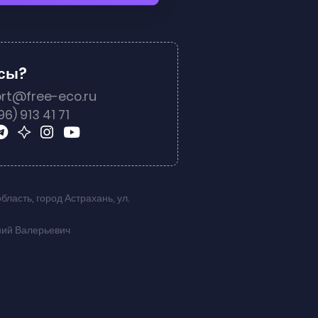
осы?
rt@free-eco.ru
96) 913 41 71
область
,
город Астрахань
,
ул.
ний Валерьевич