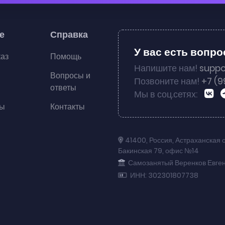
е
Справка
У вас есть вопр
каз
Помощь
Напишите нам!
suppo
Вопросы и
Позвоните нам!
+7 (9
ответы
Мы в соц.сетях:
ты
Контакты
41400
,
Россия
,
Астраханская 
Бакинская 79
,
офис №14
Самозанятый Веренков Евге
ИНН: 302301807738