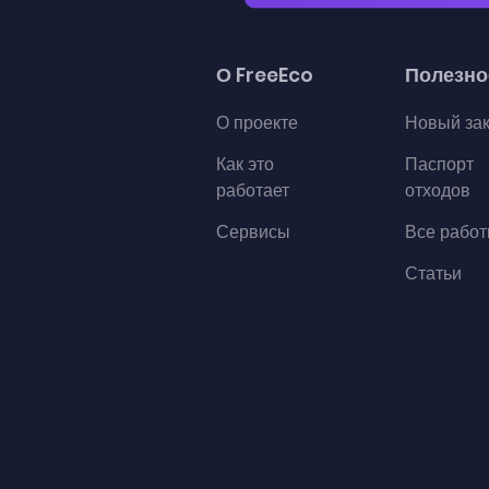
О FreeEco
Полезно
О проекте
Новый за
Как это
Паспорт
работает
отходов
Сервисы
Все рабо
Статьи