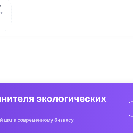
ю
ии
лнителя экологических
й шаг к современному бизнесу