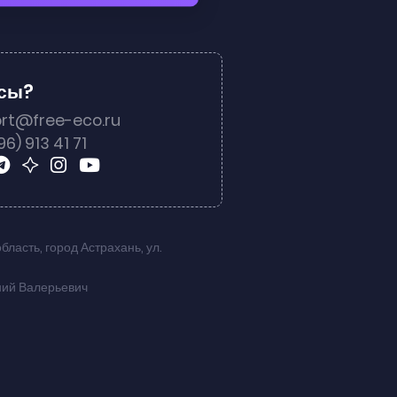
осы?
rt@free-eco.ru
96) 913 41 71
область
,
город Астрахань
,
ул.
ний Валерьевич