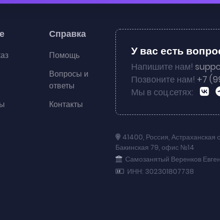
е
Справка
У вас есть вопр
каз
Помощь
Напишите нам!
suppo
Вопросы и
Позвоните нам!
+7 (9
ответы
Мы в соц.сетях:
ты
Контакты
41400
,
Россия
,
Астраханская 
Бакинская 79
,
офис №14
Самозанятый Веренков Евге
ИНН: 302301807738