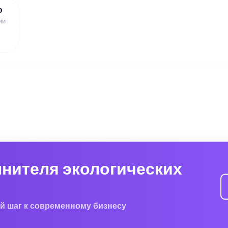
ю
ии
лнителя экологических
й шаг к современному бизнесу