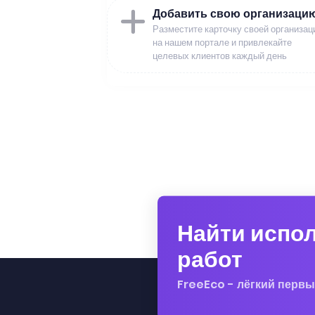
Добавить свою организаци
Разместите карточку своей организац
на нашем портале и привлекайте
целевых клиентов каждый день
Найти испо
работ
FreeEco - лёгкий первы