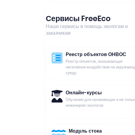
Сервисы FreeEco
Наши сервисы в помощь экологам и
заказчикам
Реестр объектов ОНВОС
Реестр объектов, оказывающих
негативное воздействие на окружаю
среду
Онлайн-курсы
Обучение для начинающих и не тольк
инженеров-экологов
Модуль стока