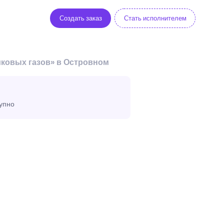
Создать заказ
Стать исполнителем
иковых газов» в Островном
тупно