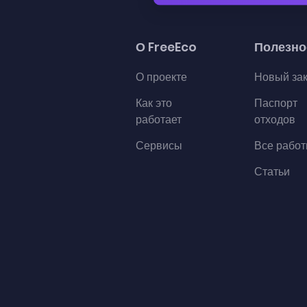
О FreeEco
Полезно
О проекте
Новый за
Как это
Паспорт
работает
отходов
Сервисы
Все рабо
Статьи