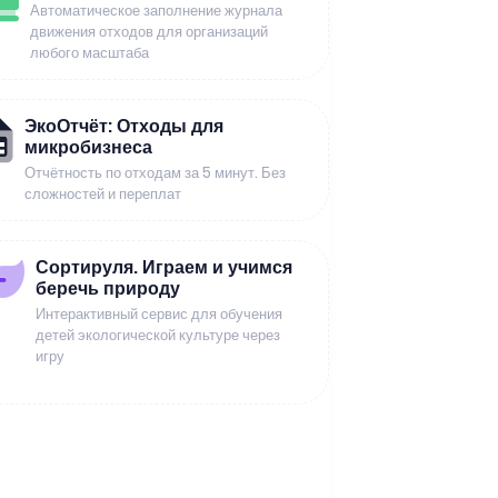
Автоматическое заполнение журнала
движения отходов для организаций
любого масштаба
ЭкоОтчёт: Отходы для
микробизнеса
Отчётность по отходам за 5 минут. Без
сложностей и переплат
Сортируля. Играем и учимся
беречь природу
Интерактивный сервис для обучения
детей экологической культуре через
игру