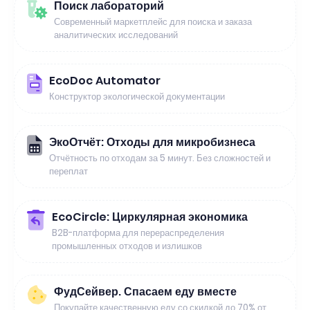
Поиск лабораторий
Современный маркетплейс для поиска и заказа
аналитических исследований
EcoDoc Automator
Конструктор экологической документации
ЭкоОтчёт: Отходы для микробизнеса
Отчётность по отходам за 5 минут. Без сложностей и
переплат
EcoCircle: Циркулярная экономика
B2B-платформа для перераспределения
промышленных отходов и излишков
ФудСейвер. Спасаем еду вместе
Покупайте качественную еду со скидкой до 70% от