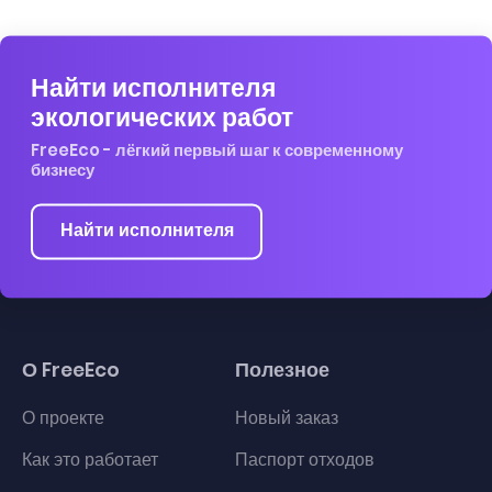
Найти исполнителя
экологических работ
FreeEco - лёгкий первый шаг к современному
бизнесу
Найти исполнителя
О FreeEco
Полезное
О проекте
Новый заказ
Как это работает
Паспорт отходов