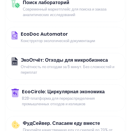
Поиск лабораторий
Современный маркетплейс для поиска и заказа
аналитических исследований
EcoDoc Automator
Конструктор экологической документации
ЭкоОтчёт: Отходы для микробизнеса
Отчётность по отходам за 5 минут. Без сложностей и
переплат
EcoCircle: Циркулярная экономика
B2B-платформа для перераспределения
промышленных отходов и излишков
ФудСейвер. Спасаем еду вместе
Покупайте качественную еду со скидкой до 70% от