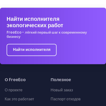
Найти исполнителя
экологических работ
FreeEco - лёгкий первый шаг к современному
бизнесу
Найти исполнителя
О FreeEco
Полезное
О проекте
Новый заказ
Как это работает
Паспорт отходов