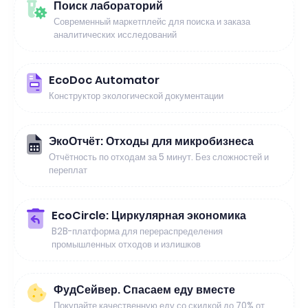
Поиск лабораторий
Современный маркетплейс для поиска и заказа
аналитических исследований
EcoDoc Automator
Конструктор экологической документации
ЭкоОтчёт: Отходы для микробизнеса
Отчётность по отходам за 5 минут. Без сложностей и
переплат
EcoCircle: Циркулярная экономика
B2B-платформа для перераспределения
промышленных отходов и излишков
ФудСейвер. Спасаем еду вместе
Покупайте качественную еду со скидкой до 70% от