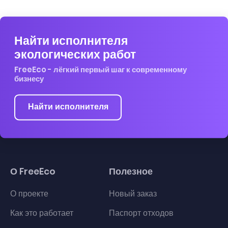
Найти исполнителя
экологических работ
FreeEco - лёгкий первый шаг к современному
бизнесу
Найти исполнителя
О FreeEco
Полезное
О проекте
Новый заказ
Как это работает
Паспорт отходов