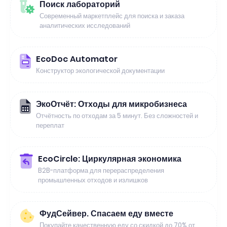
Поиск лабораторий
Современный маркетплейс для поиска и заказа
аналитических исследований
EcoDoc Automator
Конструктор экологической документации
ЭкоОтчёт: Отходы для микробизнеса
Отчётность по отходам за 5 минут. Без сложностей и
переплат
EcoCircle: Циркулярная экономика
B2B-платформа для перераспределения
промышленных отходов и излишков
ФудСейвер. Спасаем еду вместе
Покупайте качественную еду со скидкой до 70% от