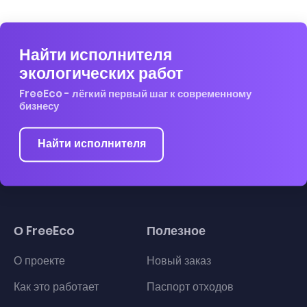
Найти исполнителя
экологических работ
FreeEco - лёгкий первый шаг к современному
бизнесу
Найти исполнителя
О FreeEco
Полезное
О проекте
Новый заказ
Как это работает
Паспорт отходов