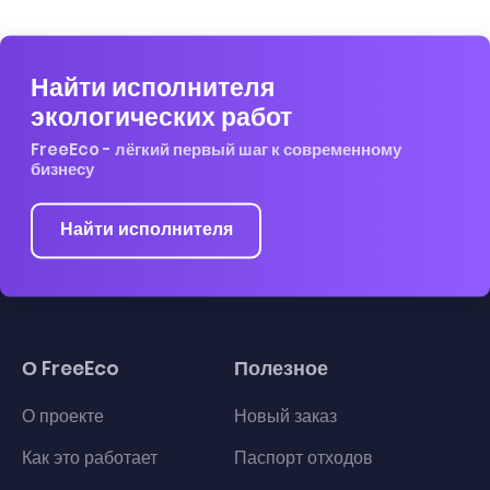
Найти исполнителя
экологических работ
FreeEco - лёгкий первый шаг к современному
бизнесу
Найти исполнителя
О FreeEco
Полезное
О проекте
Новый заказ
Как это работает
Паспорт отходов