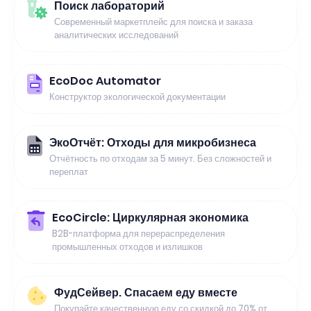
Поиск лабораторий
Современный маркетплейс для поиска и заказа
аналитических исследований
EcoDoc Automator
Конструктор экологической документации
ЭкоОтчёт: Отходы для микробизнеса
Отчётность по отходам за 5 минут. Без сложностей и
переплат
EcoCircle: Циркулярная экономика
B2B-платформа для перераспределения
промышленных отходов и излишков
ФудСейвер. Спасаем еду вместе
Покупайте качественную еду со скидкой до 70% от