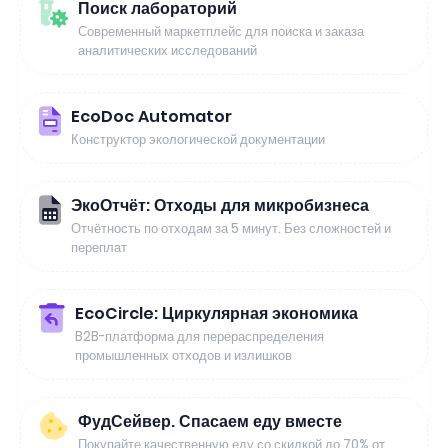
Поиск лабораторий
Современный маркетплейс для поиска и заказа
аналитических исследований
EcoDoc Automator
Конструктор экологической документации
ЭкоОтчёт: Отходы для микробизнеса
Отчётность по отходам за 5 минут. Без сложностей и
переплат
EcoCircle: Циркулярная экономика
B2B-платформа для перераспределения
промышленных отходов и излишков
ФудСейвер. Спасаем еду вместе
Покупайте качественную еду со скидкой до 70% от