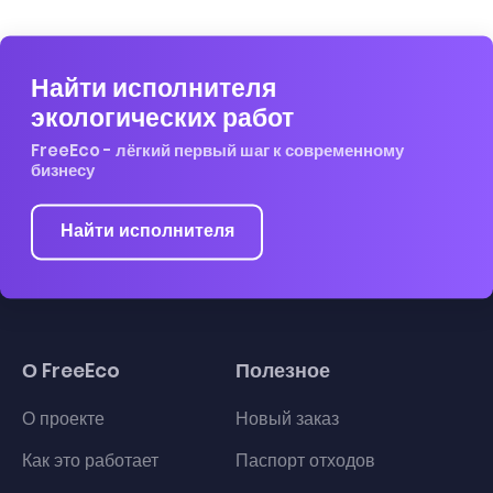
Найти исполнителя
экологических работ
FreeEco - лёгкий первый шаг к современному
бизнесу
Найти исполнителя
О FreeEco
Полезное
О проекте
Новый заказ
Как это работает
Паспорт отходов