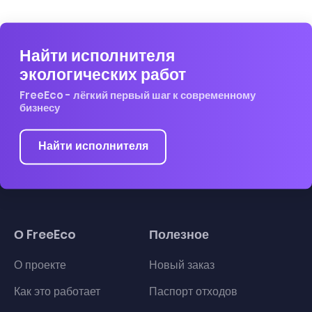
Найти исполнителя
экологических работ
FreeEco - лёгкий первый шаг к современному
бизнесу
Найти исполнителя
О FreeEco
Полезное
О проекте
Новый заказ
Как это работает
Паспорт отходов