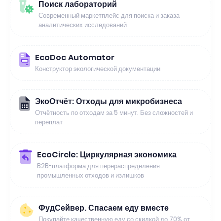
Поиск лабораторий
Современный маркетплейс для поиска и заказа
аналитических исследований
EcoDoc Automator
Конструктор экологической документации
ЭкоОтчёт: Отходы для микробизнеса
Отчётность по отходам за 5 минут. Без сложностей и
переплат
EcoCircle: Циркулярная экономика
B2B-платформа для перераспределения
промышленных отходов и излишков
ФудСейвер. Спасаем еду вместе
Покупайте качественную еду со скидкой до 70% от