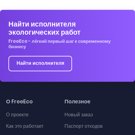
Найти исполнителя
экологических работ
FreeEco - лёгкий первый шаг к современному
бизнесу
Найти исполнителя
О FreeEco
Полезное
О проекте
Новый заказ
Как это работает
Паспорт отходов