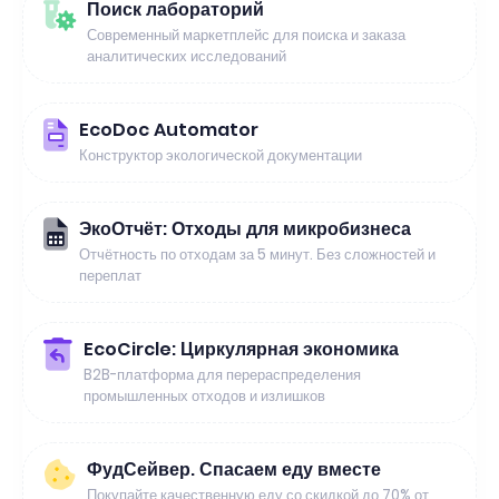
Поиск лабораторий
Современный маркетплейс для поиска и заказа
аналитических исследований
EcoDoc Automator
Конструктор экологической документации
ЭкоОтчёт: Отходы для микробизнеса
Отчётность по отходам за 5 минут. Без сложностей и
переплат
EcoCircle: Циркулярная экономика
B2B-платформа для перераспределения
промышленных отходов и излишков
ФудСейвер. Спасаем еду вместе
Покупайте качественную еду со скидкой до 70% от