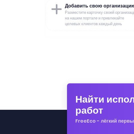
Добавить свою организаци
Разместите карточку своей организац
на нашем портале и привлекайте
целевых клиентов каждый день
Найти испо
работ
FreeEco - лёгкий первы