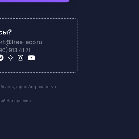
осы?
rt@free-eco.ru
96) 913 41 71
область
,
город Астрахань
,
ул.
ний Валерьевич