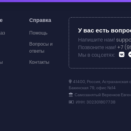
е
Справка
У вас есть вопр
каз
Помощь
Напишите нам!
suppo
Вопросы и
Позвоните нам!
+7 (9
ответы
Мы в соц.сетях:
ты
Контакты
41400
,
Россия
,
Астраханская 
Бакинская 79
,
офис №14
Самозанятый Веренков Евге
ИНН: 302301807738