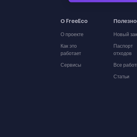
О FreeEco
Полезно
О проекте
Новый за
Как это
Паспорт
работает
отходов
Сервисы
Все рабо
Статьи