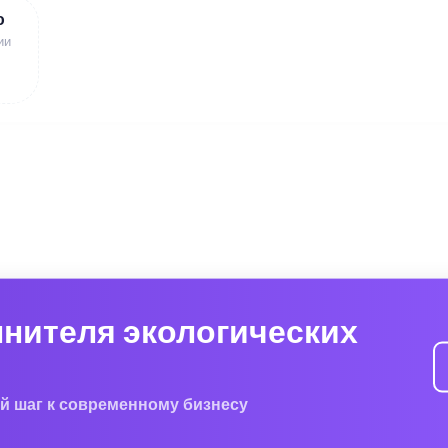
ю
ии
лнителя экологических
й шаг к современному бизнесу