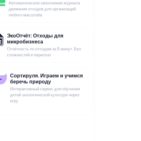
Автоматическое заполнение журнала
движения отходов для организаций
любого масштаба
ЭкоОтчёт: Отходы для
микробизнеса
Отчётность по отходам за 5 минут. Без
сложностей и переплат
Сортируля. Играем и учимся
беречь природу
Интерактивный сервис для обучения
детей экологической культуре через
игру