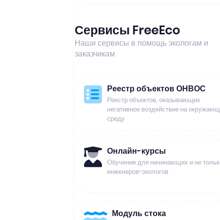
Сервисы FreeEco
Наши сервисы в помощь экологам и
заказчикам
Реестр объектов ОНВОС
Реестр объектов, оказывающих
негативное воздействие на окружаю
среду
Онлайн-курсы
Обучение для начинающих и не тольк
инженеров-экологов
Модуль стока