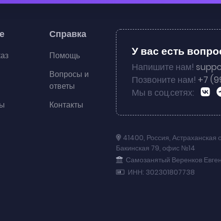
е
Справка
У вас есть вопр
каз
Помощь
Напишите нам!
suppo
Вопросы и
Позвоните нам!
+7 (9
ответы
Мы в соц.сетях:
ты
Контакты
41400
,
Россия
,
Астраханская 
Бакинская 79
,
офис №14
Самозанятый Веренков Евге
ИНН: 302301807738