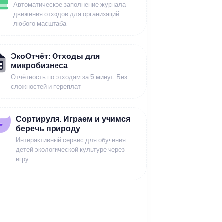
Автоматическое заполнение журнала
движения отходов для организаций
любого масштаба
ЭкоОтчёт: Отходы для
микробизнеса
Отчётность по отходам за 5 минут. Без
сложностей и переплат
Сортируля. Играем и учимся
беречь природу
Интерактивный сервис для обучения
детей экологической культуре через
игру