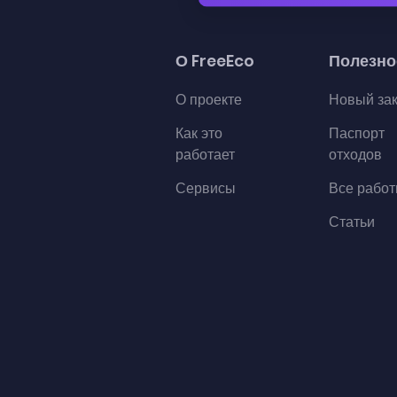
О FreeEco
Полезно
О проекте
Новый за
Как это
Паспорт
работает
отходов
Сервисы
Все рабо
Статьи