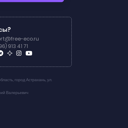
осы?
rt@free-eco.ru
96) 913 41 71
область
,
город Астрахань
,
ул.
ний Валерьевич