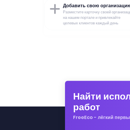
Добавить свою организаци
Разместите карточку своей организац
на нашем портале и привлекайте
целевых клиентов каждый день
Найти испо
работ
FreeEco - лёгкий первы