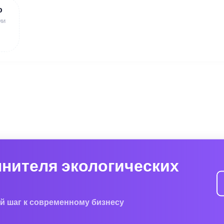
ю
ии
лнителя экологических
й шаг к современному бизнесу