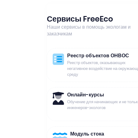
Сервисы FreeEco
Наши сервисы в помощь экологам и
заказчикам
Реестр объектов ОНВОС
Реестр объектов, оказывающих
негативное воздействие на окружаю
среду
Онлайн-курсы
Обучение для начинающих и не тольк
инженеров-экологов
Модуль стока