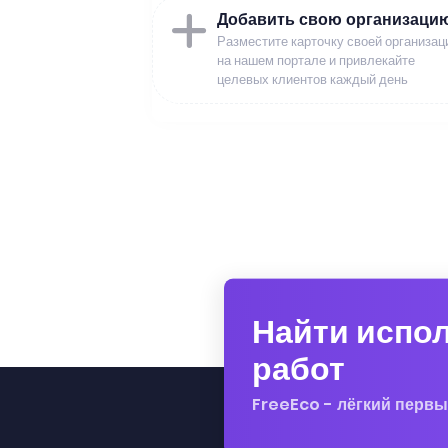
Добавить свою организаци
Разместите карточку своей организац
на нашем портале и привлекайте
целевых клиентов каждый день
Найти испо
работ
FreeEco - лёгкий первы