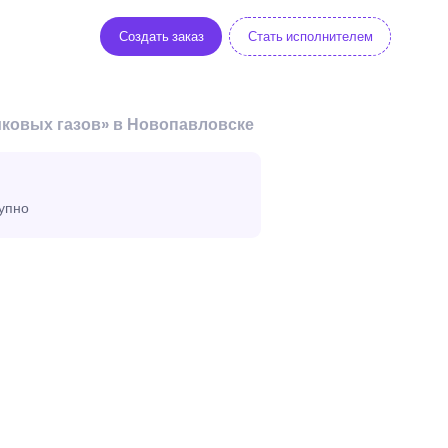
Создать заказ
Стать исполнителем
иковых газов» в Новопавловске
тупно