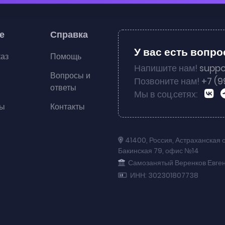
е
Справка
У вас есть вопр
каз
Помощь
Напишите нам!
suppo
Вопросы и
Позвоните нам!
+7 (9
ответы
Мы в соц.сетях:
ты
Контакты
41400
,
Россия
,
Астраханская 
Бакинская 79
,
офис №14
Самозанятый Веренков Евге
ИНН: 302301807738