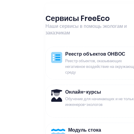
Сервисы FreeEco
Наши сервисы в помощь экологам и
заказчикам
Реестр объектов ОНВОС
Реестр объектов, оказывающих
негативное воздействие на окружаю
среду
Онлайн-курсы
Обучение для начинающих и не тольк
инженеров-экологов
Модуль стока