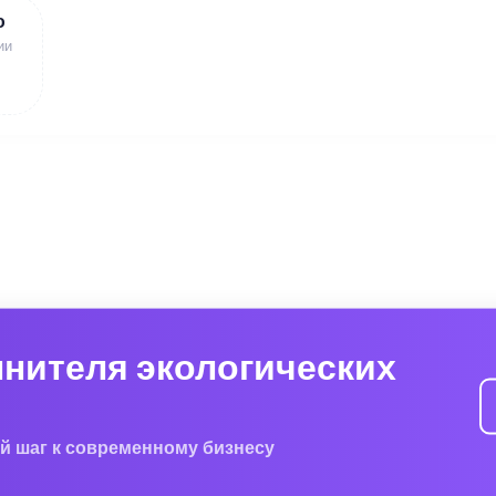
ю
ии
лнителя экологических
й шаг к современному бизнесу