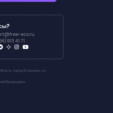
осы?
rt@free-eco.ru
96) 913 41 71
область
,
город Астрахань
,
ул.
ний Валерьевич