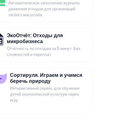
Автоматическое заполнение журнала
движения отходов для организаций
любого масштаба
ЭкоОтчёт: Отходы для
микробизнеса
Отчётность по отходам за 5 минут. Без
сложностей и переплат
Сортируля. Играем и учимся
беречь природу
Интерактивный сервис для обучения
детей экологической культуре через
игру