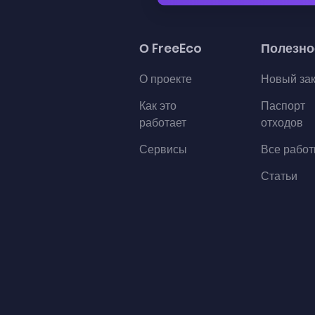
О FreeEco
Полезно
О проекте
Новый за
Как это
Паспорт
работает
отходов
Сервисы
Все рабо
Статьи