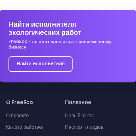
Найти исполнителя
экологических работ
FreeEco - лёгкий первый шаг к современному
бизнесу
Найти исполнителя
О FreeEco
Полезное
О проекте
Новый заказ
Как это работает
Паспорт отходов