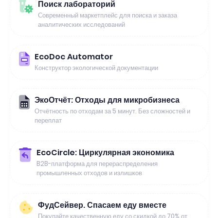
Поиск лабораторий
Современный маркетплейс для поиска и заказа
аналитических исследований
EcoDoc Automator
Конструктор экологической документации
ЭкоОтчёт: Отходы для микробизнеса
Отчётность по отходам за 5 минут. Без сложностей и
переплат
EcoCircle: Циркулярная экономика
B2B-платформа для перераспределения
промышленных отходов и излишков
ФудСейвер. Спасаем еду вместе
Покупайте качественную еду со скидкой до 70% от