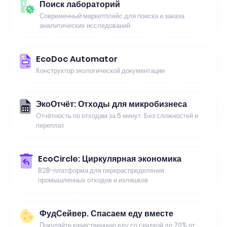
Поиск лабораторий
Современный маркетплейс для поиска и заказа
аналитических исследований
EcoDoc Automator
Конструктор экологической документации
ЭкоОтчёт: Отходы для микробизнеса
Отчётность по отходам за 5 минут. Без сложностей и
переплат
EcoCircle: Циркулярная экономика
B2B-платформа для перераспределения
промышленных отходов и излишков
ФудСейвер. Спасаем еду вместе
Покупайте качественную еду со скидкой до 70% от