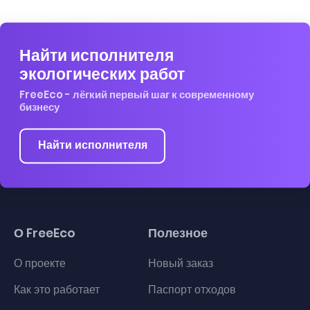
Найти исполнителя
экологических работ
FreeEco - лёгкий первый шаг к современному
бизнесу
Найти исполнителя
О FreeEco
Полезное
О проекте
Новый заказ
Как это работает
Паспорт отходов