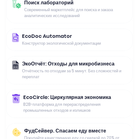
Поиск лабораторий
Современный маркетплейс для поиска и заказа
аналитических исследований
EcoDoc Automator
Конструктор экологической документации
ЭкоОтчёт: Отходы для микробизнеса
Отчётность по отходам за 5 минут. Без сложностей и
переплат
EcoCircle: Циркулярная экономика
B2B-платформа для перераспределения
промышленных отходов и излишков
ФудСейвер. Спасаем еду вместе
Покупайте качественную еду со скидкой до 70% от