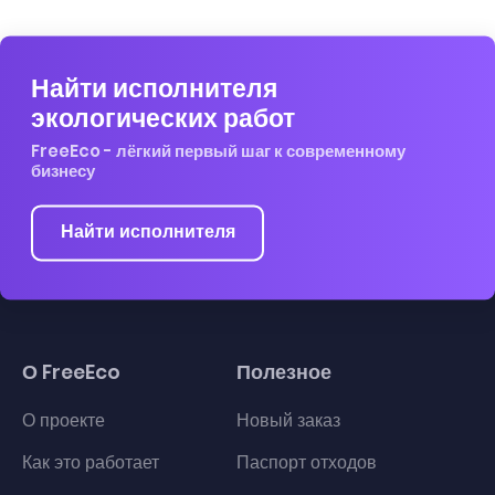
Найти исполнителя
экологических работ
FreeEco - лёгкий первый шаг к современному
бизнесу
Найти исполнителя
О FreeEco
Полезное
О проекте
Новый заказ
Как это работает
Паспорт отходов