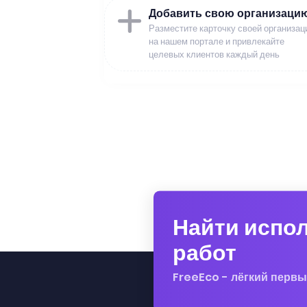
Добавить свою организаци
Разместите карточку своей организац
на нашем портале и привлекайте
целевых клиентов каждый день
Найти испо
работ
FreeEco - лёгкий первы