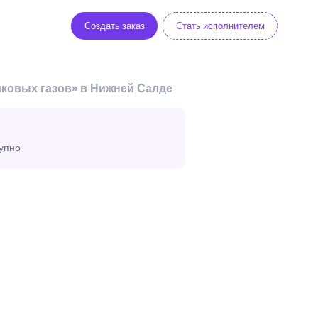
Создать заказ
Стать исполнителем
ковых газов» в Нижней Салде
тупно