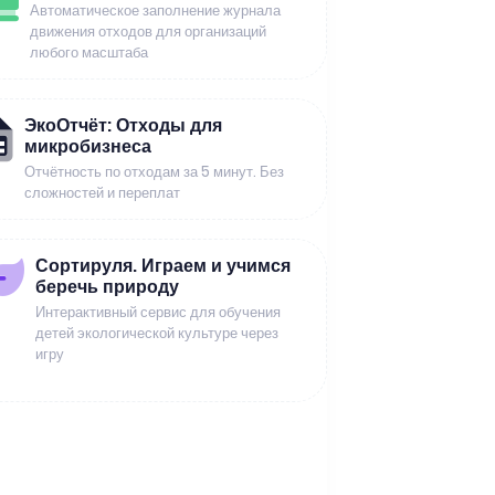
Автоматическое заполнение журнала
движения отходов для организаций
любого масштаба
ЭкоОтчёт: Отходы для
микробизнеса
Отчётность по отходам за 5 минут. Без
сложностей и переплат
Сортируля. Играем и учимся
беречь природу
Интерактивный сервис для обучения
детей экологической культуре через
игру