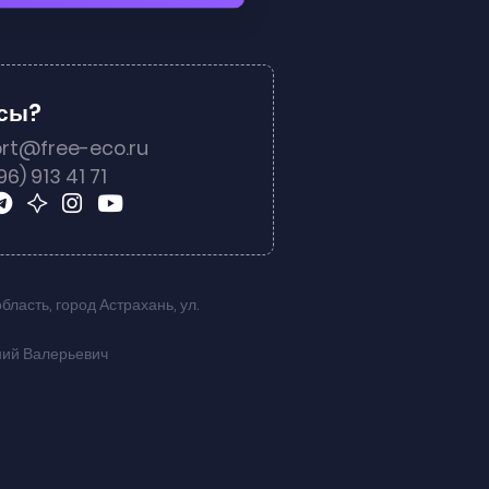
осы?
rt@free-eco.ru
96) 913 41 71
область
,
город Астрахань
,
ул.
ний Валерьевич