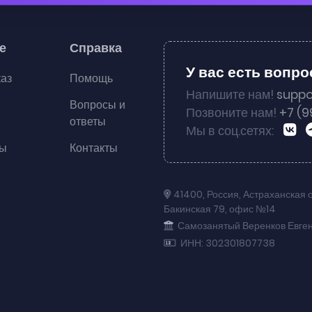
е
Справка
У вас есть вопр
каз
Помощь
Напишите нам!
suppo
Вопросы и
Позвоните нам!
+7 (9
ответы
Мы в соц.сетях:
ты
Контакты
41400
,
Россия
,
Астраханская 
Бакинская 79
,
офис №14
Самозанятый Веренков Евге
ИНН: 302301807738