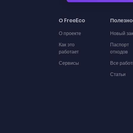
О FreeEco
Полезно
О проекте
Новый за
Как это
Паспорт
работает
отходов
Сервисы
Все рабо
Статьи