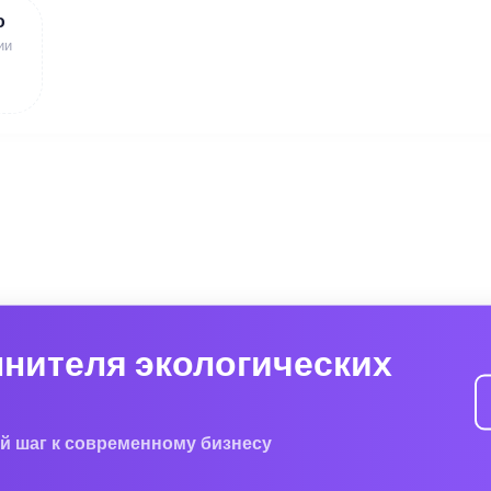
ю
ии
лнителя экологических
й шаг к современному бизнесу