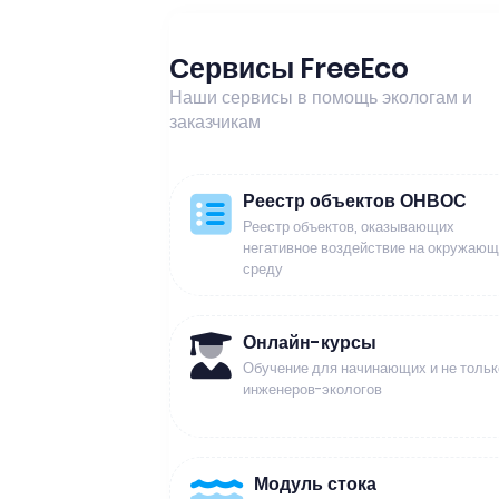
Сервисы FreeEco
Наши сервисы в помощь экологам и
заказчикам
Реестр объектов ОНВОС
Реестр объектов, оказывающих
негативное воздействие на окружаю
среду
Онлайн-курсы
Обучение для начинающих и не тольк
инженеров-экологов
Модуль стока