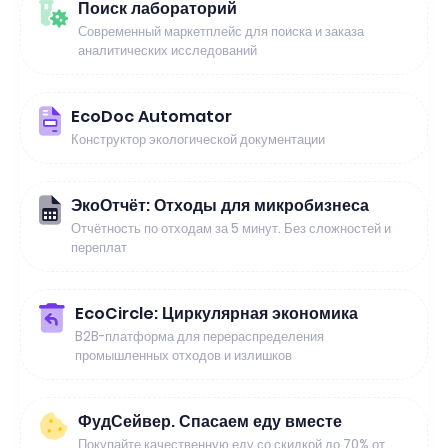
Поиск лабораторий
Современный маркетплейс для поиска и заказа
аналитических исследований
EcoDoc Automator
Конструктор экологической документации
ЭкоОтчёт: Отходы для микробизнеса
Отчётность по отходам за 5 минут. Без сложностей и
переплат
EcoCircle: Циркулярная экономика
B2B-платформа для перераспределения
промышленных отходов и излишков
ФудСейвер. Спасаем еду вместе
Покупайте качественную еду со скидкой до 70% от