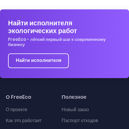
Найти исполнителя
экологических работ
FreeEco - лёгкий первый шаг к современному
бизнесу
Найти исполнителя
О FreeEco
Полезное
О проекте
Новый заказ
Как это работает
Паспорт отходов