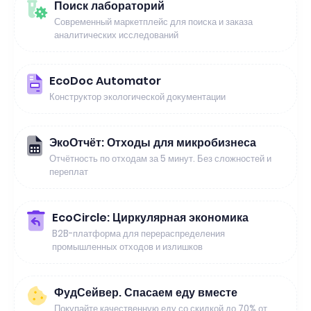
Поиск лабораторий
Современный маркетплейс для поиска и заказа
аналитических исследований
EcoDoc Automator
Конструктор экологической документации
ЭкоОтчёт: Отходы для микробизнеса
Отчётность по отходам за 5 минут. Без сложностей и
переплат
EcoCircle: Циркулярная экономика
B2B-платформа для перераспределения
промышленных отходов и излишков
ФудСейвер. Спасаем еду вместе
Покупайте качественную еду со скидкой до 70% от