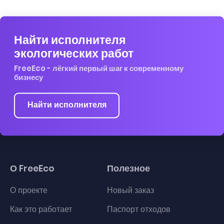
Найти исполнителя
экологических работ
FreeEco - лёгкий первый шаг к современному
бизнесу
Найти исполнителя
О FreeEco
Полезное
О проекте
Новый заказ
Как это работает
Паспорт отходов