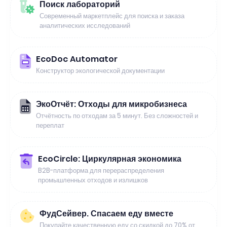
Поиск лабораторий
Современный маркетплейс для поиска и заказа
аналитических исследований
EcoDoc Automator
Конструктор экологической документации
ЭкоОтчёт: Отходы для микробизнеса
Отчётность по отходам за 5 минут. Без сложностей и
переплат
EcoCircle: Циркулярная экономика
B2B-платформа для перераспределения
промышленных отходов и излишков
ФудСейвер. Спасаем еду вместе
Покупайте качественную еду со скидкой до 70% от