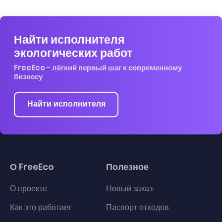
Найти исполнителя
экологических работ
FreeEco - лёгкий первый шаг к современному
бизнесу
Найти исполнителя
О FreeEco
Полезное
О проекте
Новый заказ
Как это работает
Паспорт отходов