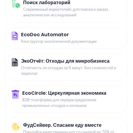
Поиск лабораторий
Современный маркетплейс для поиска и заказа
аналитических исследований
EcoDoc Automator
Конструктор экологической документации
ЭкоОтчёт: Отходы для микробизнеса
Отчётность по отходам за 5 минут. Без сложностей и
переплат
EcoCircle: Циркулярная экономика
B2B-платформа для перераспределения
промышленных отходов и излишков
ФудСейвер. Спасаем еду вместе
Покупайте качественную еду со скидкой до 70% от