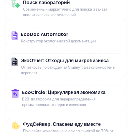
Поиск лабораторий
Современный маркетплейс для поиска и заказа
аналитических исследований
EcoDoc Automator
Конструктор экологической документации
ЭкоОтчёт: Отходы для микробизнеса
Отчётность по отходам за 5 минут. Без сложностей и
переплат
EcoCircle: Циркулярная экономика
B2B-платформа для перераспределения
промышленных отходов и излишков
ФудСейвер. Спасаем еду вместе
Покупайте качественную еду со скидкой до 70% от