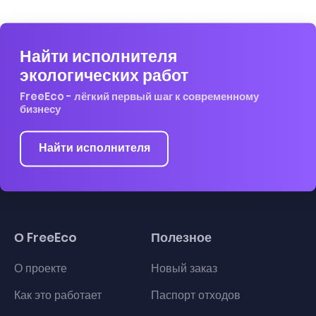
Найти исполнителя
экологических работ
FreeEco - лёгкий первый шаг к современному
бизнесу
Найти исполнителя
О FreeEco
Полезное
О проекте
Новый заказ
Как это работает
Паспорт отходов