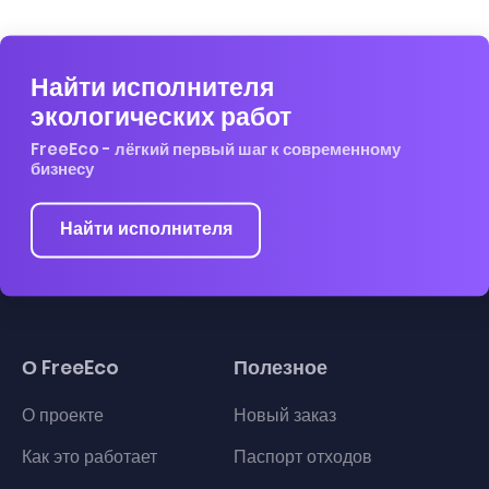
Найти исполнителя
экологических работ
FreeEco - лёгкий первый шаг к современному
бизнесу
Найти исполнителя
О FreeEco
Полезное
О проекте
Новый заказ
Как это работает
Паспорт отходов