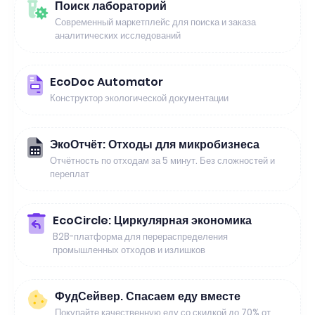
Поиск лабораторий
Современный маркетплейс для поиска и заказа
аналитических исследований
EcoDoc Automator
Конструктор экологической документации
ЭкоОтчёт: Отходы для микробизнеса
Отчётность по отходам за 5 минут. Без сложностей и
переплат
EcoCircle: Циркулярная экономика
B2B-платформа для перераспределения
промышленных отходов и излишков
ФудСейвер. Спасаем еду вместе
Покупайте качественную еду со скидкой до 70% от